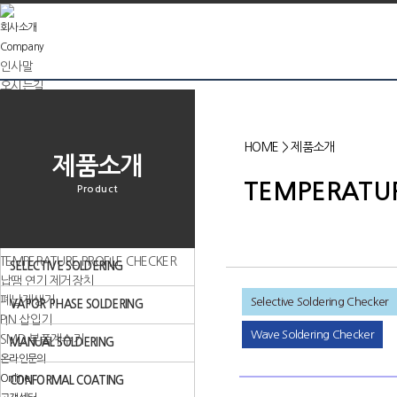
회사소개
Company
인사말
오시는길
제품소개
Product
SELECTIVE SOLDERING
HOME
>
제품소개
제품소개
VAPOR PHASE SOLDERING
MANUAL SOLDERING
TEMPERATUR
Product
CONFORMAL COATING
ODD FORM COMPONENT MOUNTER
CLEANING SYSTEM
TEMPERATURE PROFILE CHECKER
SELECTIVE SOLDERING
납땜 연기 제거장치
폐납재생기
Selective Soldering Checker
VAPOR PHASE SOLDERING
PIN 삽입기
Wave Soldering Checker
SMD 부품계수기
MANUAL SOLDERING
온라인문의
Online
CONFORMAL COATING